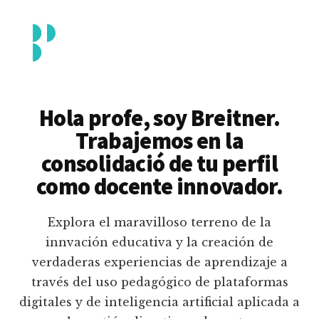
Additional
Saltar
al
menu
contenido
principal
Breitner
Formación
Piedrahita
docente
Hola profe, soy Breitner.
en
Trabajemos en la
uso
consolidació de tu perfil
pedagógico
como docente innovador.
de
plataformas
Explora el maravilloso terreno de la
educativas
innvación educativa y la creación de
digitales
verdaderas experiencias de aprendizaje a
e
través del uso pedagógico de plataformas
inteligencia
digitales y de inteligencia artificial aplicada a
artificial.