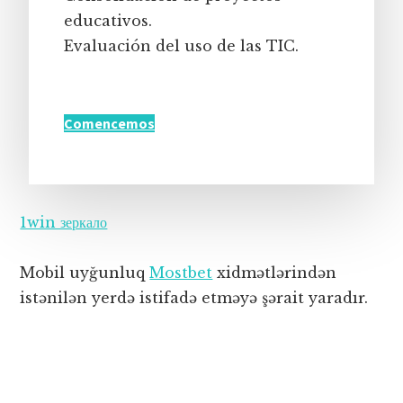
educativos.
Evaluación del uso de las TIC.
Comencemos
1win зеркало
Mobil uyğunluq
Mostbet
xidmətlərindən
istənilən yerdə istifadə etməyə şərait yaradır.