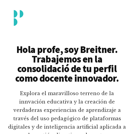
Additional
Saltar
al
menu
contenido
principal
Breitner
Formación
Piedrahita
docente
Hola profe, soy Breitner.
en
Trabajemos en la
uso
consolidació de tu perfil
pedagógico
como docente innovador.
de
plataformas
Explora el maravilloso terreno de la
educativas
innvación educativa y la creación de
digitales
verdaderas experiencias de aprendizaje a
e
través del uso pedagógico de plataformas
inteligencia
digitales y de inteligencia artificial aplicada a
artificial.