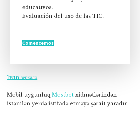
educativos.
Evaluación del uso de las TIC.
Comencemos
1win зеркало
Mobil uyğunluq
Mostbet
xidmətlərindən
istənilən yerdə istifadə etməyə şərait yaradır.