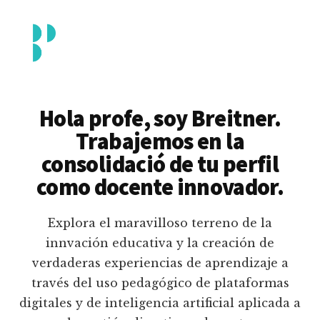
Additional
Saltar
al
menu
contenido
principal
Breitner
Formación
Piedrahita
docente
Hola profe, soy Breitner.
en
Trabajemos en la
uso
consolidació de tu perfil
pedagógico
como docente innovador.
de
plataformas
Explora el maravilloso terreno de la
educativas
innvación educativa y la creación de
digitales
verdaderas experiencias de aprendizaje a
e
través del uso pedagógico de plataformas
inteligencia
digitales y de inteligencia artificial aplicada a
artificial.