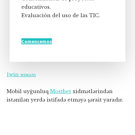
educativos.
Evaluación del uso de las TIC.
Comencemos
1win зеркало
Mobil uyğunluq
Mostbet
xidmətlərindən
istənilən yerdə istifadə etməyə şərait yaradır.