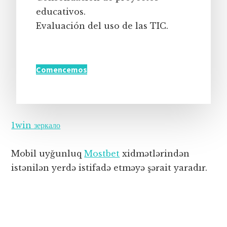
educativos.
Evaluación del uso de las TIC.
Comencemos
1win зеркало
Mobil uyğunluq
Mostbet
xidmətlərindən
istənilən yerdə istifadə etməyə şərait yaradır.