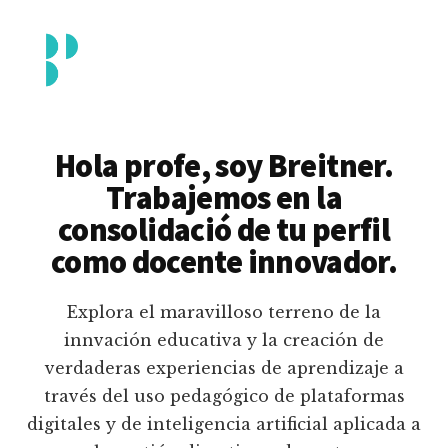
Additional
Saltar
al
menu
contenido
principal
Breitner
Formación
Piedrahita
docente
Hola profe, soy Breitner.
en
Trabajemos en la
uso
consolidació de tu perfil
pedagógico
como docente innovador.
de
plataformas
Explora el maravilloso terreno de la
educativas
innvación educativa y la creación de
digitales
verdaderas experiencias de aprendizaje a
e
través del uso pedagógico de plataformas
inteligencia
digitales y de inteligencia artificial aplicada a
artificial.