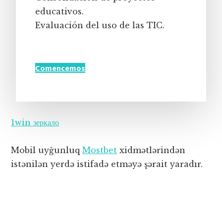
educativos.
Evaluación del uso de las TIC.
Comencemos
1win зеркало
Mobil uyğunluq
Mostbet
xidmətlərindən
istənilən yerdə istifadə etməyə şərait yaradır.