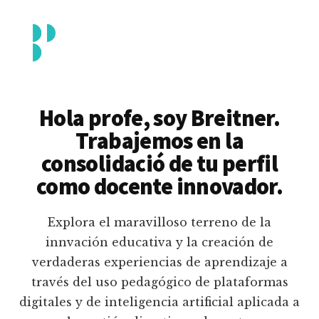
Additional
Saltar
al
menu
contenido
principal
Breitner
Formación
Piedrahita
docente
Hola profe, soy Breitner.
en
Trabajemos en la
uso
consolidació de tu perfil
pedagógico
como docente innovador.
de
plataformas
Explora el maravilloso terreno de la
educativas
innvación educativa y la creación de
digitales
verdaderas experiencias de aprendizaje a
e
través del uso pedagógico de plataformas
inteligencia
digitales y de inteligencia artificial aplicada a
artificial.