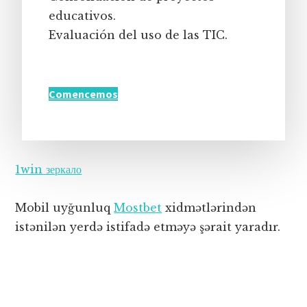
educativos.
Evaluación del uso de las TIC.
Comencemos
1win зеркало
Mobil uyğunluq
Mostbet
xidmətlərindən
istənilən yerdə istifadə etməyə şərait yaradır.