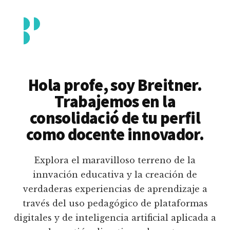
Additional
Saltar
al
menu
contenido
principal
Breitner
Formación
Piedrahita
docente
Hola profe, soy Breitner.
en
Trabajemos en la
uso
consolidació de tu perfil
pedagógico
como docente innovador.
de
plataformas
Explora el maravilloso terreno de la
educativas
innvación educativa y la creación de
digitales
verdaderas experiencias de aprendizaje a
e
través del uso pedagógico de plataformas
inteligencia
digitales y de inteligencia artificial aplicada a
artificial.