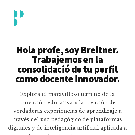
Additional
Saltar
al
menu
contenido
principal
Breitner
Formación
Piedrahita
docente
Hola profe, soy Breitner.
en
Trabajemos en la
uso
consolidació de tu perfil
pedagógico
como docente innovador.
de
plataformas
Explora el maravilloso terreno de la
educativas
innvación educativa y la creación de
digitales
verdaderas experiencias de aprendizaje a
e
través del uso pedagógico de plataformas
inteligencia
digitales y de inteligencia artificial aplicada a
artificial.