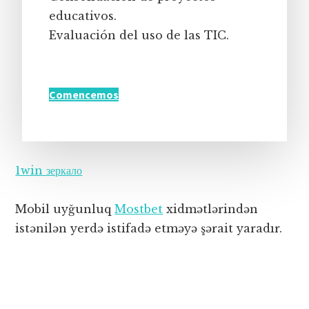
educativos.
Evaluación del uso de las TIC.
Comencemos
1win зеркало
Mobil uyğunluq
Mostbet
xidmətlərindən
istənilən yerdə istifadə etməyə şərait yaradır.