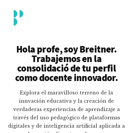
Additional
Saltar
al
menu
contenido
principal
Breitner
Formación
Piedrahita
docente
Hola profe, soy Breitner.
en
Trabajemos en la
uso
consolidació de tu perfil
pedagógico
como docente innovador.
de
plataformas
Explora el maravilloso terreno de la
educativas
innvación educativa y la creación de
digitales
verdaderas experiencias de aprendizaje a
e
través del uso pedagógico de plataformas
inteligencia
digitales y de inteligencia artificial aplicada a
artificial.