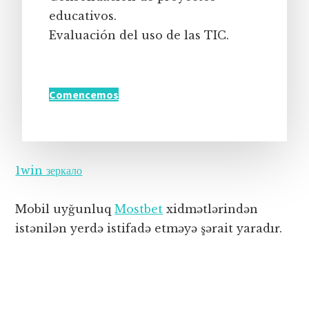
educativos.
Evaluación del uso de las TIC.
Comencemos
1win зеркало
Mobil uyğunluq
Mostbet
xidmətlərindən
istənilən yerdə istifadə etməyə şərait yaradır.