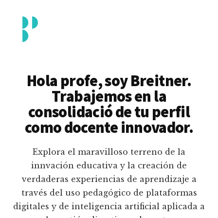
Additional
Saltar
al
menu
contenido
principal
Breitner
Formación
Piedrahita
docente
Hola profe, soy Breitner.
en
Trabajemos en la
uso
consolidació de tu perfil
pedagógico
como docente innovador.
de
plataformas
Explora el maravilloso terreno de la
educativas
innvación educativa y la creación de
digitales
verdaderas experiencias de aprendizaje a
e
través del uso pedagógico de plataformas
inteligencia
digitales y de inteligencia artificial aplicada a
artificial.