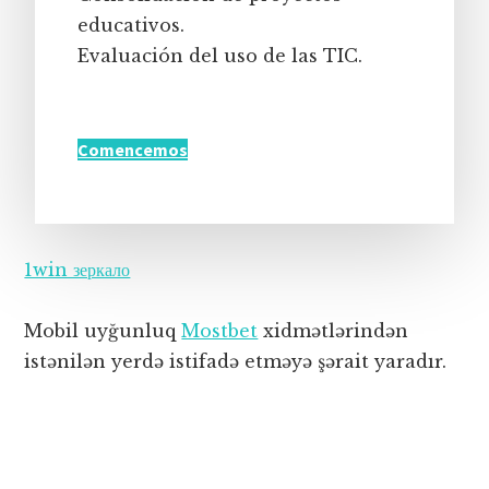
educativos.
Evaluación del uso de las TIC.
Comencemos
1win зеркало
Mobil uyğunluq
Mostbet
xidmətlərindən
istənilən yerdə istifadə etməyə şərait yaradır.