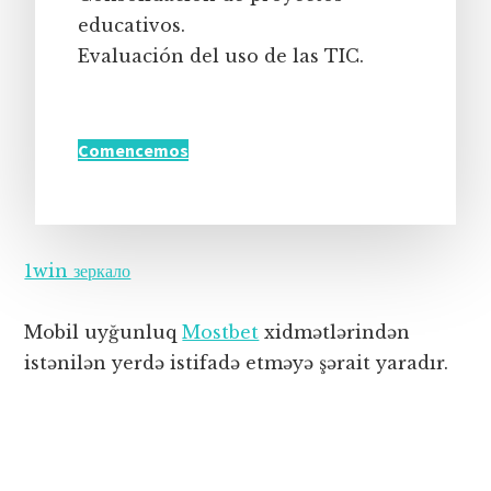
educativos.
Evaluación del uso de las TIC.
Comencemos
1win зеркало
Mobil uyğunluq
Mostbet
xidmətlərindən
istənilən yerdə istifadə etməyə şərait yaradır.