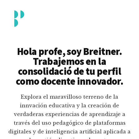
Additional
Saltar
al
menu
contenido
principal
Breitner
Formación
Piedrahita
docente
Hola profe, soy Breitner.
en
Trabajemos en la
uso
consolidació de tu perfil
pedagógico
como docente innovador.
de
plataformas
Explora el maravilloso terreno de la
educativas
innvación educativa y la creación de
digitales
verdaderas experiencias de aprendizaje a
e
través del uso pedagógico de plataformas
inteligencia
digitales y de inteligencia artificial aplicada a
artificial.