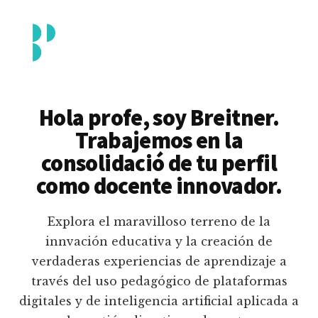
Additional
Saltar
al
menu
contenido
principal
Breitner
Formación
Piedrahita
docente
Hola profe, soy Breitner.
en
Trabajemos en la
uso
consolidació de tu perfil
pedagógico
como docente innovador.
de
plataformas
Explora el maravilloso terreno de la
educativas
innvación educativa y la creación de
digitales
verdaderas experiencias de aprendizaje a
e
través del uso pedagógico de plataformas
inteligencia
digitales y de inteligencia artificial aplicada a
artificial.