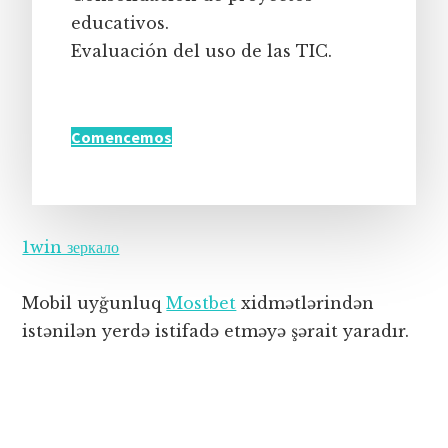
educativos.
Evaluación del uso de las TIC.
Comencemos
1win зеркало
Mobil uyğunluq
Mostbet
xidmətlərindən
istənilən yerdə istifadə etməyə şərait yaradır.