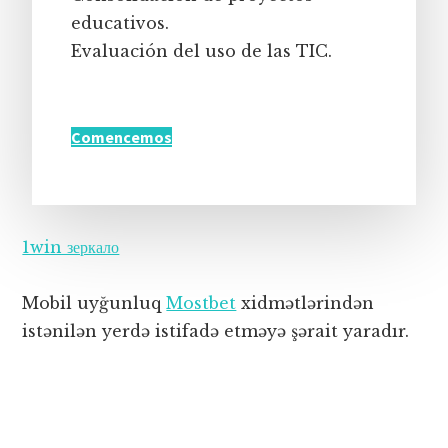
educativos.
Evaluación del uso de las TIC.
Comencemos
1win зеркало
Mobil uyğunluq
Mostbet
xidmətlərindən
istənilən yerdə istifadə etməyə şərait yaradır.