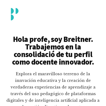
Additional
Saltar
al
menu
contenido
principal
Breitner
Formación
Piedrahita
docente
Hola profe, soy Breitner.
en
Trabajemos en la
uso
consolidació de tu perfil
pedagógico
como docente innovador.
de
plataformas
Explora el maravilloso terreno de la
educativas
innvación educativa y la creación de
digitales
verdaderas experiencias de aprendizaje a
e
través del uso pedagógico de plataformas
inteligencia
digitales y de inteligencia artificial aplicada a
artificial.