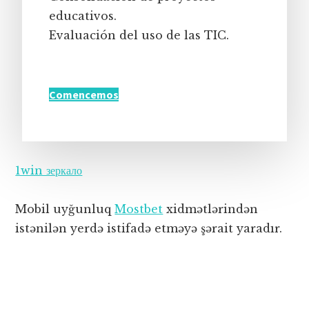
educativos.
Evaluación del uso de las TIC.
Comencemos
1win зеркало
Mobil uyğunluq
Mostbet
xidmətlərindən
istənilən yerdə istifadə etməyə şərait yaradır.