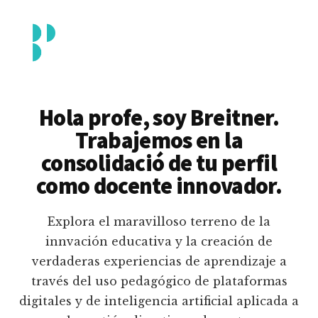
Additional
Saltar
al
menu
contenido
principal
Breitner
Formación
Piedrahita
docente
Hola profe, soy Breitner.
en
Trabajemos en la
uso
consolidació de tu perfil
pedagógico
como docente innovador.
de
plataformas
Explora el maravilloso terreno de la
educativas
innvación educativa y la creación de
digitales
verdaderas experiencias de aprendizaje a
e
través del uso pedagógico de plataformas
inteligencia
digitales y de inteligencia artificial aplicada a
artificial.