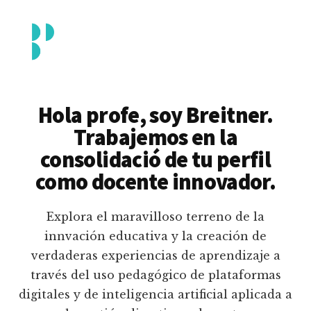
Additional
Saltar
al
menu
contenido
principal
Breitner
Formación
Piedrahita
docente
Hola profe, soy Breitner.
en
Trabajemos en la
uso
consolidació de tu perfil
pedagógico
como docente innovador.
de
plataformas
Explora el maravilloso terreno de la
educativas
innvación educativa y la creación de
digitales
verdaderas experiencias de aprendizaje a
e
través del uso pedagógico de plataformas
inteligencia
digitales y de inteligencia artificial aplicada a
artificial.