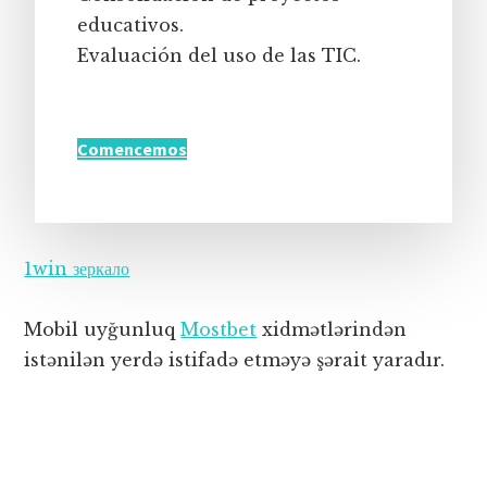
educativos.
Evaluación del uso de las TIC.
Comencemos
1win зеркало
Mobil uyğunluq
Mostbet
xidmətlərindən
istənilən yerdə istifadə etməyə şərait yaradır.