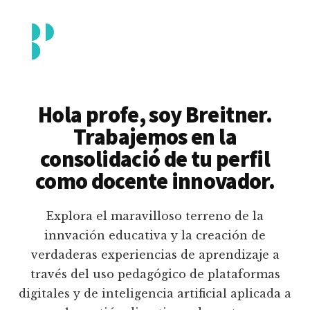
Additional
Saltar
al
menu
contenido
principal
Breitner
Formación
Piedrahita
docente
Hola profe, soy Breitner.
en
Trabajemos en la
uso
consolidació de tu perfil
pedagógico
como docente innovador.
de
plataformas
Explora el maravilloso terreno de la
educativas
innvación educativa y la creación de
digitales
verdaderas experiencias de aprendizaje a
e
través del uso pedagógico de plataformas
inteligencia
digitales y de inteligencia artificial aplicada a
artificial.