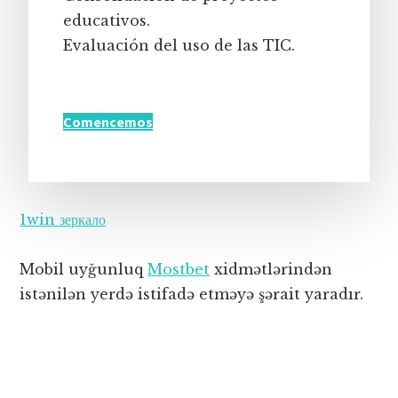
educativos.
Evaluación del uso de las TIC.
Comencemos
1win зеркало
Mobil uyğunluq
Mostbet
xidmətlərindən
istənilən yerdə istifadə etməyə şərait yaradır.