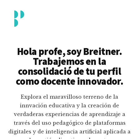
Additional
Saltar
al
menu
contenido
principal
Breitner
Formación
Piedrahita
docente
Hola profe, soy Breitner.
en
Trabajemos en la
uso
consolidació de tu perfil
pedagógico
como docente innovador.
de
plataformas
Explora el maravilloso terreno de la
educativas
innvación educativa y la creación de
digitales
verdaderas experiencias de aprendizaje a
e
través del uso pedagógico de plataformas
inteligencia
digitales y de inteligencia artificial aplicada a
artificial.