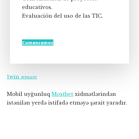
educativos.
Evaluación del uso de las TIC.
Comencemos
1win зеркало
Mobil uyğunluq
Mostbet
xidmətlərindən
istənilən yerdə istifadə etməyə şərait yaradır.