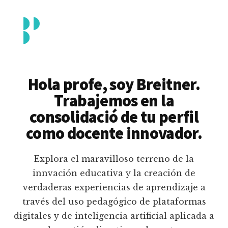
Additional
Saltar
al
menu
contenido
principal
Breitner
Formación
Piedrahita
docente
Hola profe, soy Breitner.
en
Trabajemos en la
uso
consolidació de tu perfil
pedagógico
como docente innovador.
de
plataformas
Explora el maravilloso terreno de la
educativas
innvación educativa y la creación de
digitales
verdaderas experiencias de aprendizaje a
e
través del uso pedagógico de plataformas
inteligencia
digitales y de inteligencia artificial aplicada a
artificial.