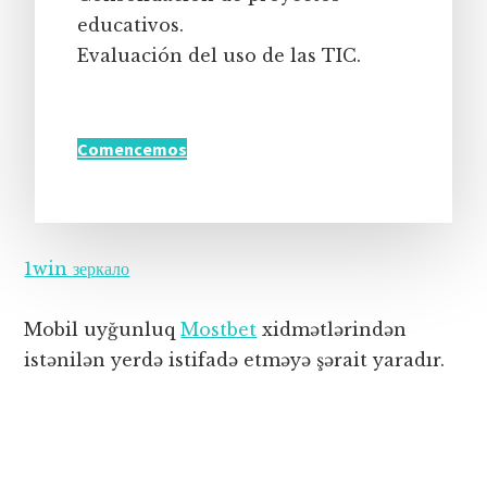
educativos.
Evaluación del uso de las TIC.
Comencemos
1win зеркало
Mobil uyğunluq
Mostbet
xidmətlərindən
istənilən yerdə istifadə etməyə şərait yaradır.