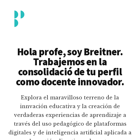
Additional
Saltar
al
menu
contenido
principal
Breitner
Formación
Piedrahita
docente
Hola profe, soy Breitner.
en
Trabajemos en la
uso
consolidació de tu perfil
pedagógico
como docente innovador.
de
plataformas
Explora el maravilloso terreno de la
educativas
innvación educativa y la creación de
digitales
verdaderas experiencias de aprendizaje a
e
través del uso pedagógico de plataformas
inteligencia
digitales y de inteligencia artificial aplicada a
artificial.