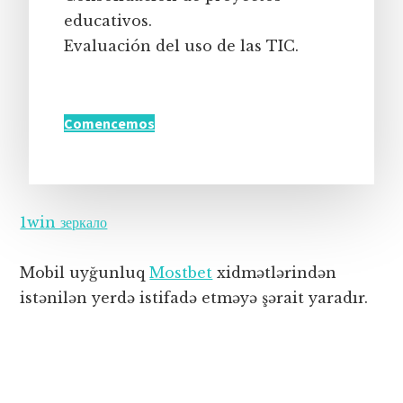
educativos.
Evaluación del uso de las TIC.
Comencemos
1win зеркало
Mobil uyğunluq
Mostbet
xidmətlərindən
istənilən yerdə istifadə etməyə şərait yaradır.