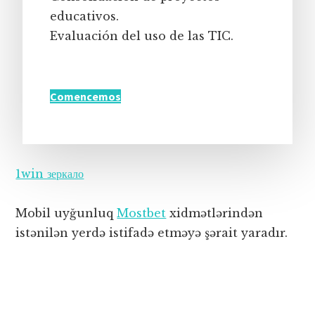
educativos.
Evaluación del uso de las TIC.
Comencemos
1win зеркало
Mobil uyğunluq
Mostbet
xidmətlərindən
istənilən yerdə istifadə etməyə şərait yaradır.