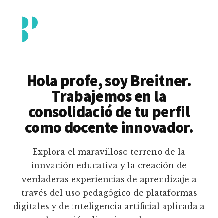
Additional
Saltar
al
menu
contenido
principal
Breitner
Formación
Piedrahita
docente
Hola profe, soy Breitner.
en
Trabajemos en la
uso
consolidació de tu perfil
pedagógico
como docente innovador.
de
plataformas
Explora el maravilloso terreno de la
educativas
innvación educativa y la creación de
digitales
verdaderas experiencias de aprendizaje a
e
través del uso pedagógico de plataformas
inteligencia
digitales y de inteligencia artificial aplicada a
artificial.