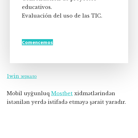
educativos.
Evaluación del uso de las TIC.
Comencemos
1win зеркало
Mobil uyğunluq
Mostbet
xidmətlərindən
istənilən yerdə istifadə etməyə şərait yaradır.