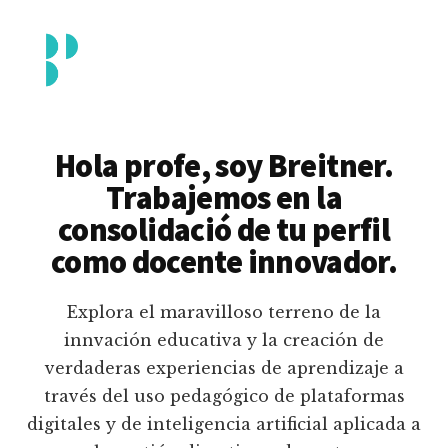
Additional
Saltar
al
menu
contenido
principal
Breitner
Formación
Piedrahita
docente
Hola profe, soy Breitner.
en
Trabajemos en la
uso
consolidació de tu perfil
pedagógico
como docente innovador.
de
plataformas
Explora el maravilloso terreno de la
educativas
innvación educativa y la creación de
digitales
verdaderas experiencias de aprendizaje a
e
través del uso pedagógico de plataformas
inteligencia
digitales y de inteligencia artificial aplicada a
artificial.