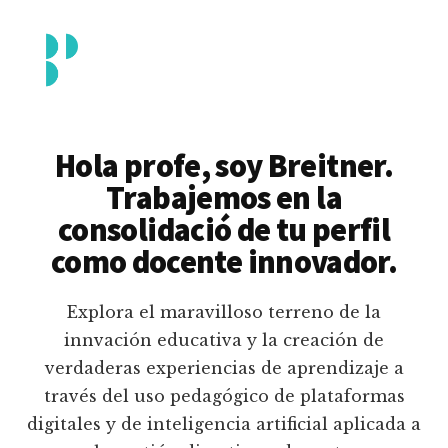
Additional
Saltar
al
menu
contenido
principal
Breitner
Formación
Piedrahita
docente
Hola profe, soy Breitner.
en
Trabajemos en la
uso
consolidació de tu perfil
pedagógico
como docente innovador.
de
plataformas
Explora el maravilloso terreno de la
educativas
innvación educativa y la creación de
digitales
verdaderas experiencias de aprendizaje a
e
través del uso pedagógico de plataformas
inteligencia
digitales y de inteligencia artificial aplicada a
artificial.