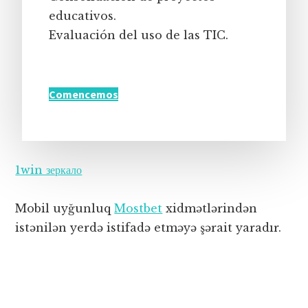
educativos.
Evaluación del uso de las TIC.
Comencemos
1win зеркало
Mobil uyğunluq
Mostbet
xidmətlərindən
istənilən yerdə istifadə etməyə şərait yaradır.