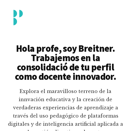
Additional
Saltar
al
menu
contenido
principal
Breitner
Formación
Piedrahita
docente
Hola profe, soy Breitner.
en
Trabajemos en la
uso
consolidació de tu perfil
pedagógico
como docente innovador.
de
plataformas
Explora el maravilloso terreno de la
educativas
innvación educativa y la creación de
digitales
verdaderas experiencias de aprendizaje a
e
través del uso pedagógico de plataformas
inteligencia
digitales y de inteligencia artificial aplicada a
artificial.