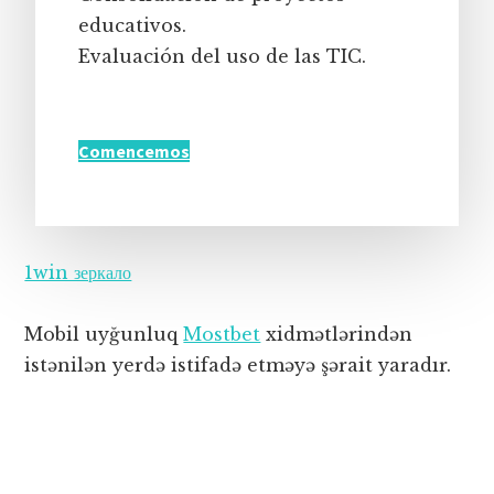
educativos.
Evaluación del uso de las TIC.
Comencemos
1win зеркало
Mobil uyğunluq
Mostbet
xidmətlərindən
istənilən yerdə istifadə etməyə şərait yaradır.