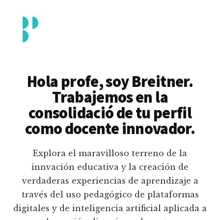
Additional
Saltar
al
menu
contenido
principal
Breitner
Formación
Piedrahita
docente
Hola profe, soy Breitner.
en
Trabajemos en la
uso
consolidació de tu perfil
pedagógico
como docente innovador.
de
plataformas
Explora el maravilloso terreno de la
educativas
innvación educativa y la creación de
digitales
verdaderas experiencias de aprendizaje a
e
través del uso pedagógico de plataformas
inteligencia
digitales y de inteligencia artificial aplicada a
artificial.