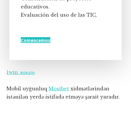
educativos.
Evaluación del uso de las TIC.
Comencemos
1win зеркало
Mobil uyğunluq
Mostbet
xidmətlərindən
istənilən yerdə istifadə etməyə şərait yaradır.