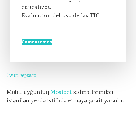
educativos.
Evaluación del uso de las TIC.
Comencemos
1win зеркало
Mobil uyğunluq
Mostbet
xidmətlərindən
istənilən yerdə istifadə etməyə şərait yaradır.