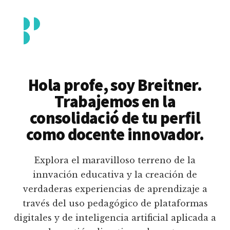
Additional
Saltar
al
menu
contenido
principal
Breitner
Formación
Piedrahita
docente
Hola profe, soy Breitner.
en
Trabajemos en la
uso
consolidació de tu perfil
pedagógico
como docente innovador.
de
plataformas
Explora el maravilloso terreno de la
educativas
innvación educativa y la creación de
digitales
verdaderas experiencias de aprendizaje a
e
través del uso pedagógico de plataformas
inteligencia
digitales y de inteligencia artificial aplicada a
artificial.