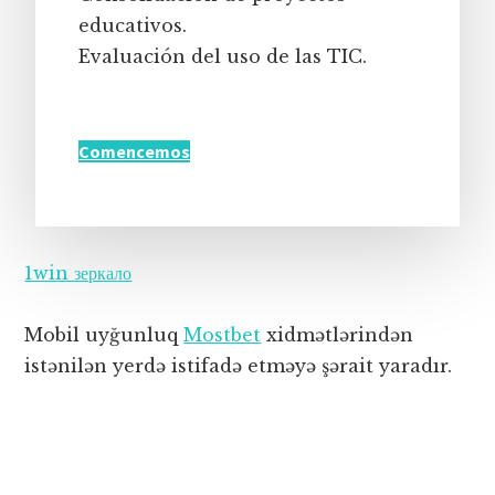
educativos.
Evaluación del uso de las TIC.
Comencemos
1win зеркало
Mobil uyğunluq
Mostbet
xidmətlərindən
istənilən yerdə istifadə etməyə şərait yaradır.