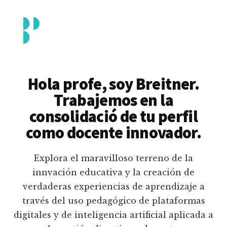
Additional
Saltar
al
menu
contenido
principal
Breitner
Formación
Piedrahita
docente
Hola profe, soy Breitner.
en
Trabajemos en la
uso
consolidació de tu perfil
pedagógico
como docente innovador.
de
plataformas
Explora el maravilloso terreno de la
educativas
innvación educativa y la creación de
digitales
verdaderas experiencias de aprendizaje a
e
través del uso pedagógico de plataformas
inteligencia
digitales y de inteligencia artificial aplicada a
artificial.