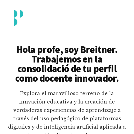
Additional
Saltar
al
menu
contenido
principal
Breitner
Formación
Piedrahita
docente
Hola profe, soy Breitner.
en
Trabajemos en la
uso
consolidació de tu perfil
pedagógico
como docente innovador.
de
plataformas
Explora el maravilloso terreno de la
educativas
innvación educativa y la creación de
digitales
verdaderas experiencias de aprendizaje a
e
través del uso pedagógico de plataformas
inteligencia
digitales y de inteligencia artificial aplicada a
artificial.