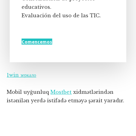
educativos.
Evaluación del uso de las TIC.
Comencemos
1win зеркало
Mobil uyğunluq
Mostbet
xidmətlərindən
istənilən yerdə istifadə etməyə şərait yaradır.