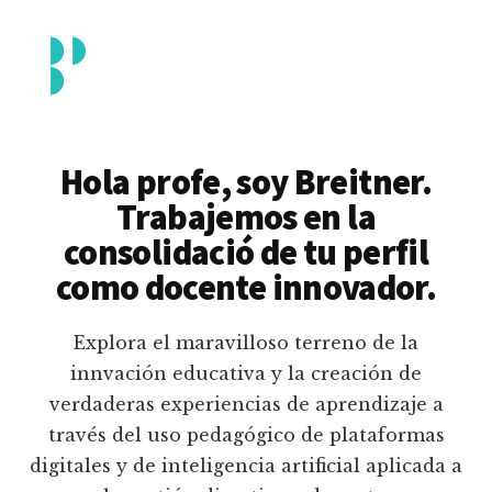
Additional
Saltar
al
menu
contenido
principal
Breitner
Formación
Piedrahita
docente
Hola profe, soy Breitner.
en
Trabajemos en la
uso
consolidació de tu perfil
pedagógico
como docente innovador.
de
plataformas
Explora el maravilloso terreno de la
educativas
innvación educativa y la creación de
digitales
verdaderas experiencias de aprendizaje a
e
través del uso pedagógico de plataformas
inteligencia
digitales y de inteligencia artificial aplicada a
artificial.