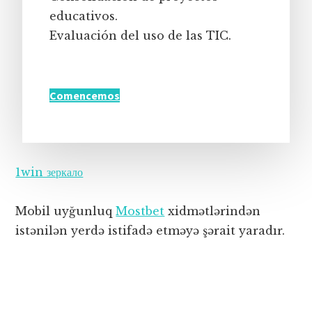
educativos.
Evaluación del uso de las TIC.
Comencemos
1win зеркало
Mobil uyğunluq
Mostbet
xidmətlərindən
istənilən yerdə istifadə etməyə şərait yaradır.