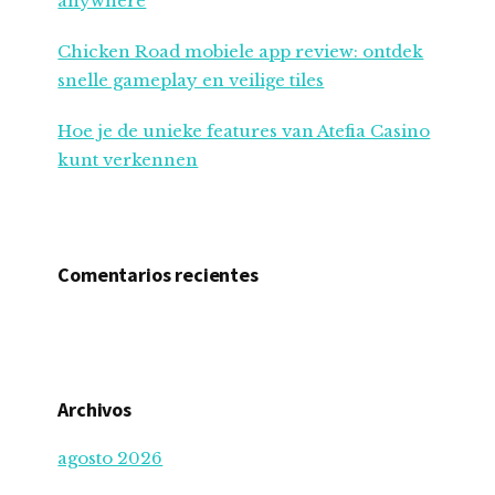
anywhere
Chicken Road mobiele app review: ontdek
snelle gameplay en veilige tiles
Hoe je de unieke features van Atefia Casino
kunt verkennen
Comentarios recientes
Archivos
agosto 2026