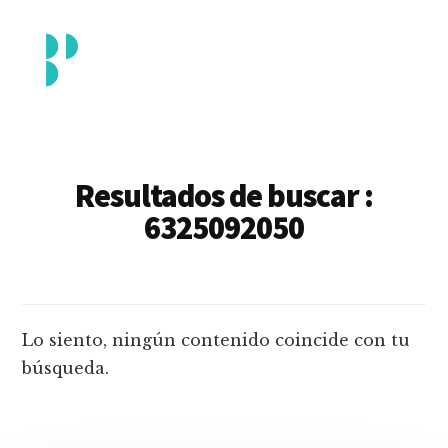
Additional
Saltar
Saltar
al
a
menu
contenido
la
principal
barra
lateral
Breitner
Formación
principal
Piedrahita
docente
en
Resultados de buscar :
uso
6325092050
pedagógico
de
plataformas
educativas
Lo siento, ningún contenido coincide con tu
digitales
búsqueda.
e
inteligencia
artificial.