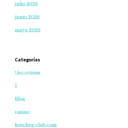
julio 2026
junio 2026
mayo 2026
Categorías
! Без рубрики
1
Blog
casino
kovcheg-club.com