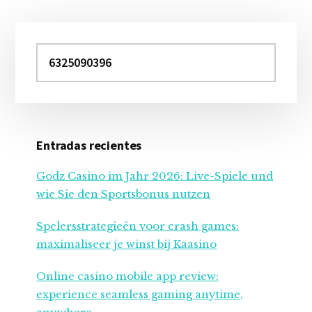
Barra
lateral
Buscar
en
principal
esta
web
Entradas recientes
Godz Casino im Jahr 2026: Live-Spiele und
wie Sie den Sportsbonus nutzen
Spelersstrategieën voor crash games:
maximaliseer je winst bij Kaasino
Online casino mobile app review:
experience seamless gaming anytime,