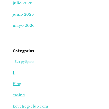
julio 2026
junio 2026
mayo 2026
Categorías
! Без рубрики
1
Blog
casino
kovcheg-club.com