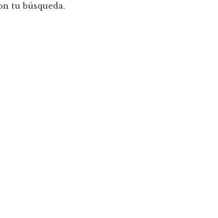
on tu búsqueda.