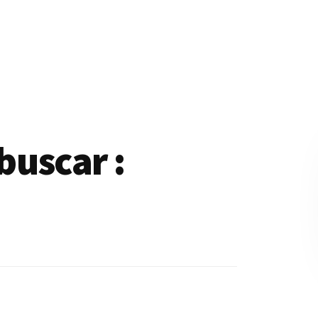
buscar :