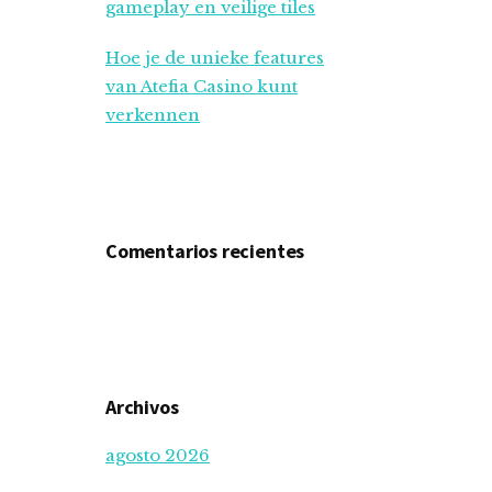
gameplay en veilige tiles
Hoe je de unieke features
van Atefia Casino kunt
verkennen
Comentarios recientes
Archivos
agosto 2026