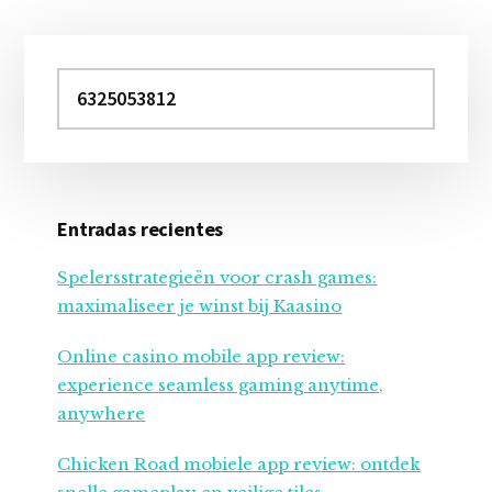
Barra
lateral
Buscar
en
principal
esta
web
Entradas recientes
Spelersstrategieën voor crash games:
maximaliseer je winst bij Kaasino
Online casino mobile app review:
experience seamless gaming anytime,
anywhere
Chicken Road mobiele app review: ontdek