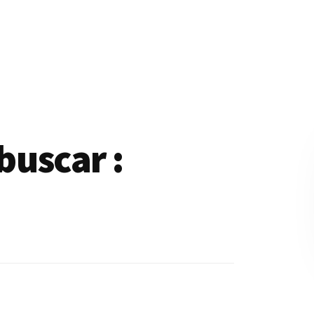
buscar :