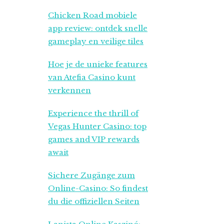
Chicken Road mobiele
app review: ontdek snelle
gameplay en veilige tiles
Hoe je de unieke features
van Atefia Casino kunt
verkennen
Experience the thrill of
Vegas Hunter Casino: top
games and VIP rewards
await
Sichere Zugänge zum
Online-Casino: So findest
du die offiziellen Seiten