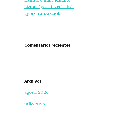
Lanista Online Kaszinó:
biztonságos kifizetések és
gyors tranzakciók
Comentarios recientes
Archivos
agosto 2026
julio 2026