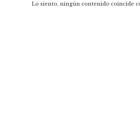
Lo siento, ningún contenido coincide c