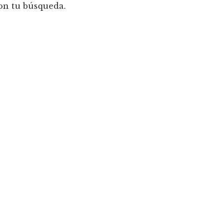
on tu búsqueda.