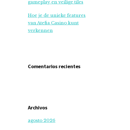
gameplay en veilige tiles
Hoe je de unieke features
van Atefia Casino kunt
verkennen
Comentarios recientes
Archivos
agosto 2026