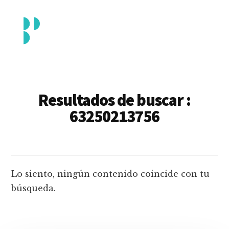
Additional
Saltar
Saltar
al
a
menu
contenido
la
principal
barra
lateral
Breitner
Formación
principal
Piedrahita
docente
en
Resultados de buscar :
uso
63250213756
pedagógico
de
plataformas
educativas
Lo siento, ningún contenido coincide con tu
digitales
búsqueda.
e
inteligencia
artificial.