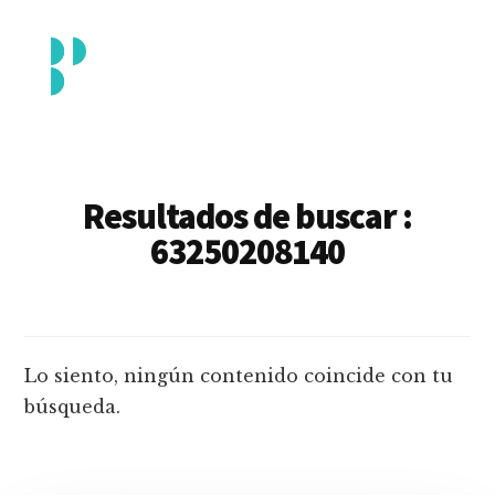
Additional
Saltar
Saltar
al
a
menu
contenido
la
principal
barra
lateral
Breitner
Formación
principal
Piedrahita
docente
en
Resultados de buscar :
uso
63250208140
pedagógico
de
plataformas
educativas
Lo siento, ningún contenido coincide con tu
digitales
búsqueda.
e
inteligencia
artificial.