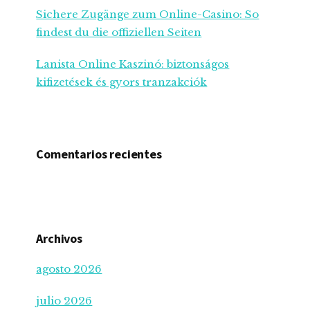
Sichere Zugänge zum Online-Casino: So
findest du die offiziellen Seiten
Lanista Online Kaszinó: biztonságos
kifizetések és gyors tranzakciók
Comentarios recientes
Archivos
agosto 2026
julio 2026