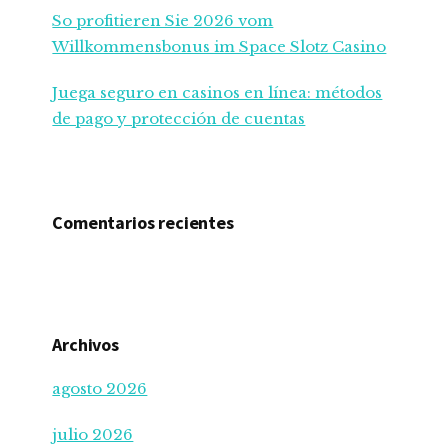
So profitieren Sie 2026 vom
Willkommensbonus im Space Slotz Casino
Juega seguro en casinos en línea: métodos
de pago y protección de cuentas
Comentarios recientes
Archivos
agosto 2026
julio 2026