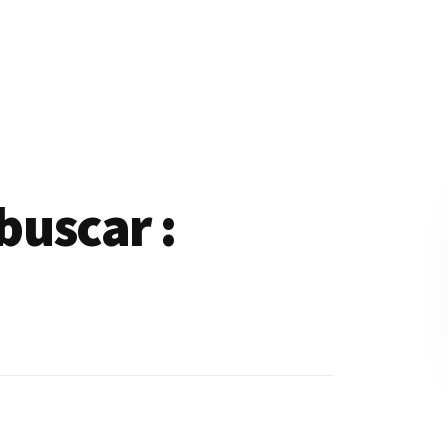
buscar :