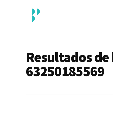
Additional
Saltar
Saltar
al
a
menu
contenido
la
principal
barra
lateral
Breitner
Formación
principal
Piedrahita
docente
en
Resultados de 
uso
pedagógico
63250185569
de
plataformas
educativas
digitales
e
inteligencia
artificial.