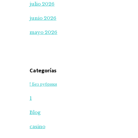
julio 2026
junio 2026
mayo 2026
Categorías
! Без рубрики
1
Blog
casino