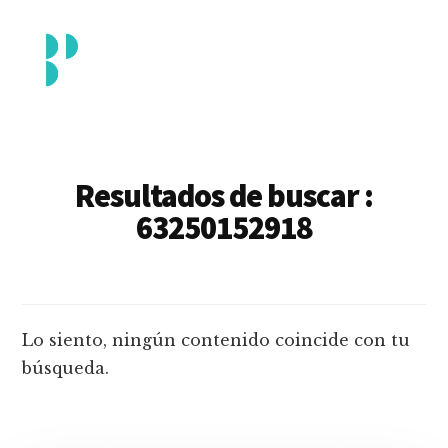
Additional
Saltar
Saltar
al
a
menu
contenido
la
principal
barra
lateral
Breitner
Formación
principal
Piedrahita
docente
en
Resultados de buscar :
uso
63250152918
pedagógico
de
plataformas
educativas
Lo siento, ningún contenido coincide con tu
digitales
búsqueda.
e
inteligencia
artificial.