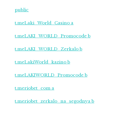
public
t.meLaki_World_Casino a
t.meLAKI_WORLD_Promocode b
t.meLAKI_WORLD_Zerkalo b
t.meLakiWorld_kazino b
t.meLAKIWORLD_Promocode b
t.meriobet_com a
t.meriobet_zerkalo_na_segodnya b