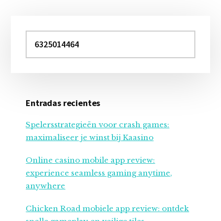
Barra
lateral
Buscar
en
principal
esta
web
Entradas recientes
Spelersstrategieën voor crash games:
maximaliseer je winst bij Kaasino
Online casino mobile app review:
experience seamless gaming anytime,
anywhere
Chicken Road mobiele app review: ontdek