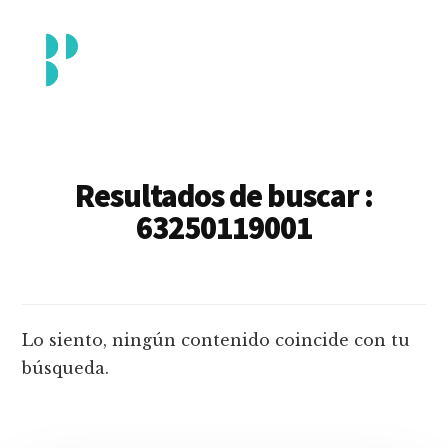
Additional
Saltar
Saltar
al
a
menu
contenido
la
principal
barra
lateral
Breitner
Formación
principal
Piedrahita
docente
en
Resultados de buscar :
uso
63250119001
pedagógico
de
plataformas
educativas
Lo siento, ningún contenido coincide con tu
digitales
búsqueda.
e
inteligencia
artificial.