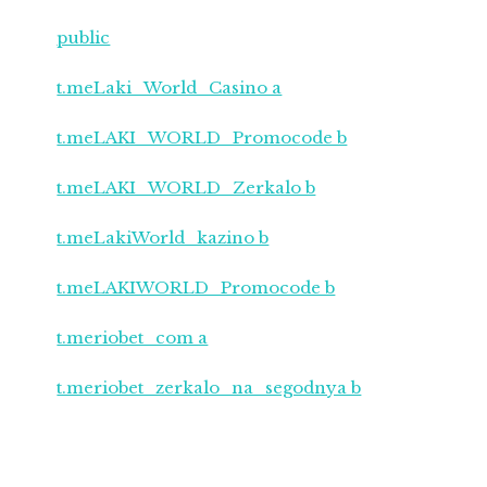
public
t.meLaki_World_Casino a
t.meLAKI_WORLD_Promocode b
t.meLAKI_WORLD_Zerkalo b
t.meLakiWorld_kazino b
t.meLAKIWORLD_Promocode b
t.meriobet_com a
t.meriobet_zerkalo_na_segodnya b