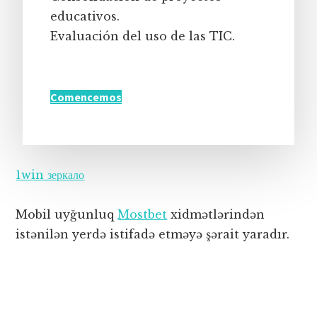
educativos.
Evaluación del uso de las TIC.
Comencemos
1win зеркало
Mobil uyğunluq
Mostbet
xidmətlərindən
istənilən yerdə istifadə etməyə şərait yaradır.