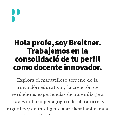
Additional
Saltar
al
menu
contenido
principal
Breitner
Formación
Piedrahita
docente
Hola profe, soy Breitner.
en
Trabajemos en la
uso
consolidació de tu perfil
pedagógico
como docente innovador.
de
plataformas
Explora el maravilloso terreno de la
educativas
innvación educativa y la creación de
digitales
verdaderas experiencias de aprendizaje a
e
través del uso pedagógico de plataformas
inteligencia
digitales y de inteligencia artificial aplicada a
artificial.