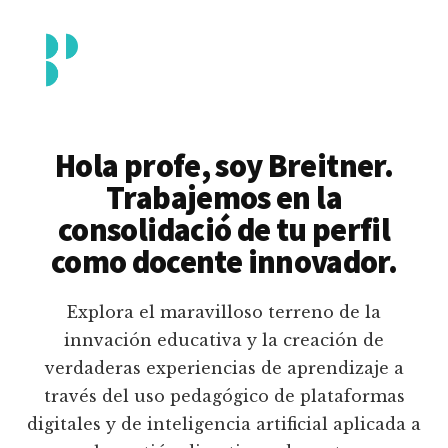
Additional
Saltar
al
menu
contenido
principal
Breitner
Formación
Piedrahita
docente
Hola profe, soy Breitner.
en
Trabajemos en la
uso
consolidació de tu perfil
pedagógico
como docente innovador.
de
plataformas
Explora el maravilloso terreno de la
educativas
innvación educativa y la creación de
digitales
verdaderas experiencias de aprendizaje a
e
través del uso pedagógico de plataformas
inteligencia
digitales y de inteligencia artificial aplicada a
artificial.