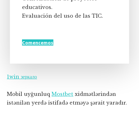
educativos.
Evaluación del uso de las TIC.
Comencemos
1win зеркало
Mobil uyğunluq
Mostbet
xidmətlərindən
istənilən yerdə istifadə etməyə şərait yaradır.