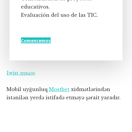
educativos.
Evaluación del uso de las TIC.
Comencemos
1win зеркало
Mobil uyğunluq
Mostbet
xidmətlərindən
istənilən yerdə istifadə etməyə şərait yaradır.