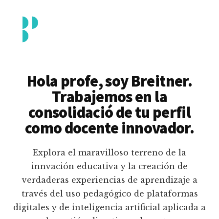
Additional
Saltar
al
menu
contenido
principal
Breitner
Formación
Piedrahita
docente
Hola profe, soy Breitner.
en
Trabajemos en la
uso
consolidació de tu perfil
pedagógico
como docente innovador.
de
plataformas
Explora el maravilloso terreno de la
educativas
innvación educativa y la creación de
digitales
verdaderas experiencias de aprendizaje a
e
través del uso pedagógico de plataformas
inteligencia
digitales y de inteligencia artificial aplicada a
artificial.