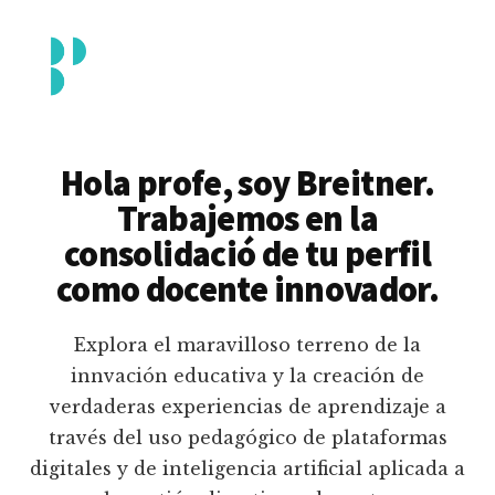
Additional
Saltar
al
menu
contenido
principal
Breitner
Formación
Piedrahita
docente
Hola profe, soy Breitner.
en
Trabajemos en la
uso
consolidació de tu perfil
pedagógico
como docente innovador.
de
plataformas
Explora el maravilloso terreno de la
educativas
innvación educativa y la creación de
digitales
verdaderas experiencias de aprendizaje a
e
través del uso pedagógico de plataformas
inteligencia
digitales y de inteligencia artificial aplicada a
artificial.