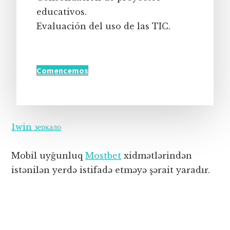
educativos.
Evaluación del uso de las TIC.
Comencemos
1win зеркало
Mobil uyğunluq
Mostbet
xidmətlərindən
istənilən yerdə istifadə etməyə şərait yaradır.