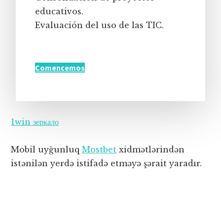
educativos.
Evaluación del uso de las TIC.
Comencemos
1win зеркало
Mobil uyğunluq
Mostbet
xidmətlərindən
istənilən yerdə istifadə etməyə şərait yaradır.