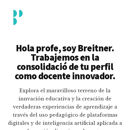
Additional
Saltar
al
menu
contenido
principal
Breitner
Formación
Piedrahita
docente
Hola profe, soy Breitner.
en
Trabajemos en la
uso
consolidació de tu perfil
pedagógico
como docente innovador.
de
plataformas
Explora el maravilloso terreno de la
educativas
innvación educativa y la creación de
digitales
verdaderas experiencias de aprendizaje a
e
través del uso pedagógico de plataformas
inteligencia
digitales y de inteligencia artificial aplicada a
artificial.