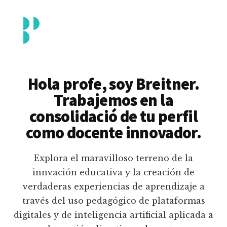
Additional
Saltar
al
menu
contenido
principal
Breitner
Formación
Piedrahita
docente
Hola profe, soy Breitner.
en
Trabajemos en la
uso
consolidació de tu perfil
pedagógico
como docente innovador.
de
plataformas
Explora el maravilloso terreno de la
educativas
innvación educativa y la creación de
digitales
verdaderas experiencias de aprendizaje a
e
través del uso pedagógico de plataformas
inteligencia
digitales y de inteligencia artificial aplicada a
artificial.