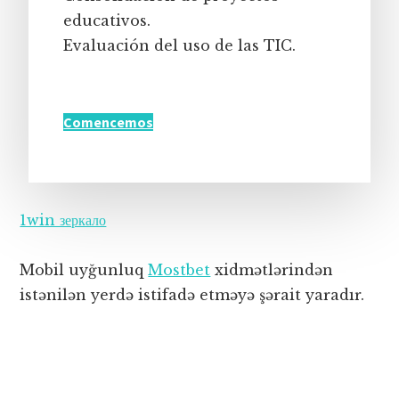
educativos.
Evaluación del uso de las TIC.
Comencemos
1win зеркало
Mobil uyğunluq
Mostbet
xidmətlərindən
istənilən yerdə istifadə etməyə şərait yaradır.