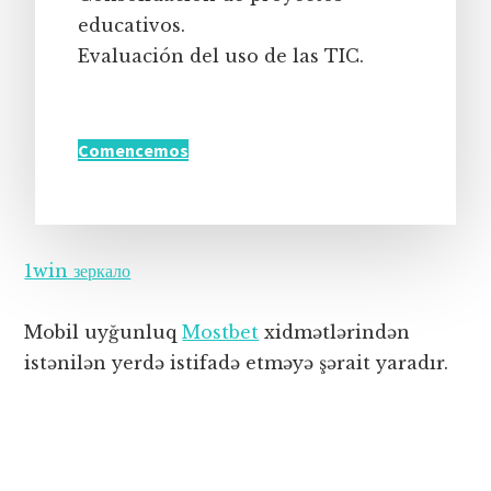
educativos.
Evaluación del uso de las TIC.
Comencemos
1win зеркало
Mobil uyğunluq
Mostbet
xidmətlərindən
istənilən yerdə istifadə etməyə şərait yaradır.