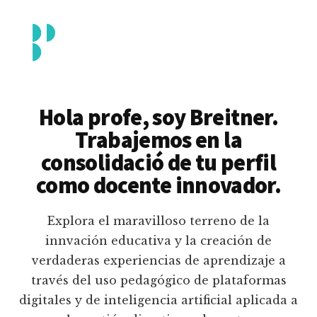
Additional
Saltar
al
menu
contenido
principal
Breitner
Formación
Piedrahita
docente
Hola profe, soy Breitner.
en
Trabajemos en la
uso
consolidació de tu perfil
pedagógico
como docente innovador.
de
plataformas
Explora el maravilloso terreno de la
educativas
innvación educativa y la creación de
digitales
verdaderas experiencias de aprendizaje a
e
través del uso pedagógico de plataformas
inteligencia
digitales y de inteligencia artificial aplicada a
artificial.