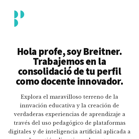
Additional
Saltar
al
menu
contenido
principal
Breitner
Formación
Piedrahita
docente
Hola profe, soy Breitner.
en
Trabajemos en la
uso
consolidació de tu perfil
pedagógico
como docente innovador.
de
plataformas
Explora el maravilloso terreno de la
educativas
innvación educativa y la creación de
digitales
verdaderas experiencias de aprendizaje a
e
través del uso pedagógico de plataformas
inteligencia
digitales y de inteligencia artificial aplicada a
artificial.