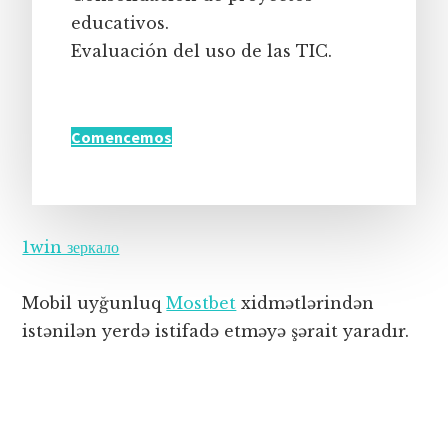
educativos.
Evaluación del uso de las TIC.
Comencemos
1win зеркало
Mobil uyğunluq
Mostbet
xidmətlərindən
istənilən yerdə istifadə etməyə şərait yaradır.