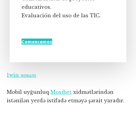
educativos.
Evaluación del uso de las TIC.
Comencemos
1win зеркало
Mobil uyğunluq
Mostbet
xidmətlərindən
istənilən yerdə istifadə etməyə şərait yaradır.