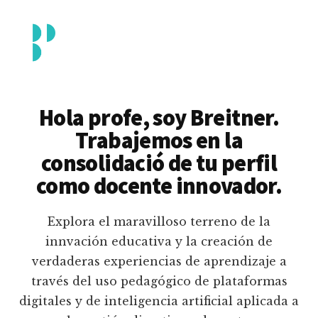
Additional
Saltar
al
menu
contenido
principal
Breitner
Formación
Piedrahita
docente
Hola profe, soy Breitner.
en
Trabajemos en la
uso
consolidació de tu perfil
pedagógico
como docente innovador.
de
plataformas
Explora el maravilloso terreno de la
educativas
innvación educativa y la creación de
digitales
verdaderas experiencias de aprendizaje a
e
través del uso pedagógico de plataformas
inteligencia
digitales y de inteligencia artificial aplicada a
artificial.